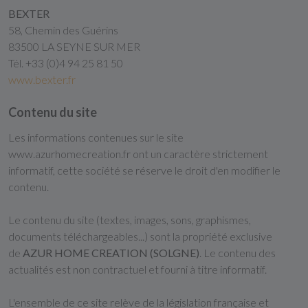
BEXTER
58, Chemin des Guérins
83500 LA SEYNE SUR MER
Tél. +33 (0)4 94 25 81 50
www.bexter.fr
Contenu du site
Les informations contenues sur le site
www.azurhomecreation.fr ont un caractère strictement
informatif, cette société se réserve le droit d'en modifier le
contenu.
Le contenu du site (textes, images, sons, graphismes,
documents téléchargeables...) sont la propriété exclusive
de
AZUR HOME CREATION (SOLGNE)
. Le contenu des
actualités est non contractuel et fourni à titre informatif.
L'ensemble de ce site relève de la législation française et